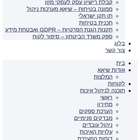
קבלת רישיון עסק לעסקי מזון
ממונה בטיחות – שיאא מערכות ניהול
תו תקן ישראלי
תכנית בטיחות
תקנות הגנת הפרטיות – GDPR ואבטחת מידע
ספק משרד הביטחון – סיפור לקוח
בלוג
צור קשר
בית
אודות שיאא
המלצות
לקוחות
תוכנה לניהול איכות
ראשי
מחירון
הערכת ספקים
מבדקים פנימיים
ניהול עובדים
עלויות האיכות
דוחות המערכת