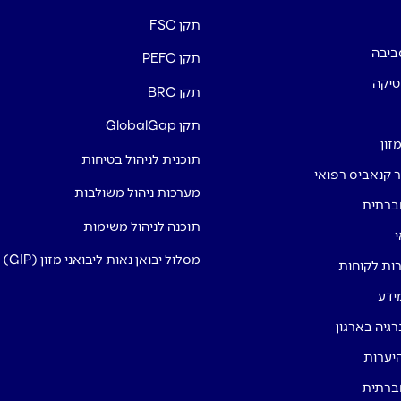
תקן FSC
ביבה
תקן PEFC
טיקה
תקן BRC
תקן GlobalGap
זון
תוכנית לניהול בטיחות
ור קנאביס רפואי
מערכות ניהול משולבות
ברתית
תוכנה לניהול משימות
י
מסלול יבואן נאות ליבואני מזון (GIP)
רות לקוחות
ידע
רגיה בארגון
היערות
ברתית