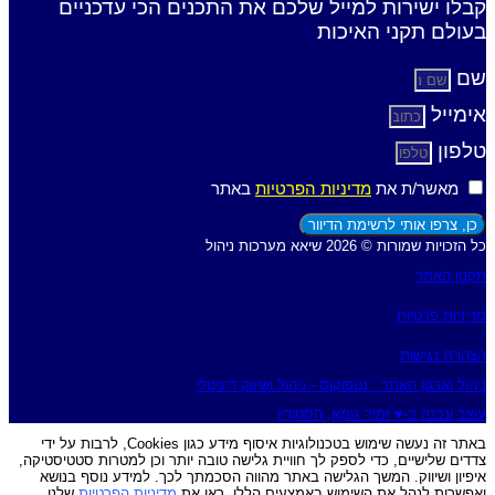
קבלו ישירות למייל שלכם את התכנים הכי עדכניים
בעולם תקני האיכות
שם
אימייל
טלפון
מאשר/ת את
מדיניות הפרטיות
באתר
כן, צרפו אותי לרשימת הדיוור
כל הזכויות שמורות © 2026 שיאא מערכות ניהול
תקנון האתר
מדיניות פרטיות
הצהרת נגישות
ניהול וארגון האתר : נטפוקוס - ניהול ושיווק דיגיטלי
עוצב ונבנה ב-♥︎ זמיר גומא, הסטודיו
באתר זה נעשה שימוש בטכנולוגיות איסוף מידע כגון Cookies, לרבות על ידי
צדדים שלישיים, כדי לספק לך חוויית גלישה טובה יותר וכן למטרות סטטיסטיקה,
איפיון ושיווק. המשך הגלישה באתר מהווה הסכמתך לכך. למידע נוסף בנושא
ואפשרות לנהל את השימוש באמצעים הללו, ראו את
מדיניות הפרטיות
שלנו