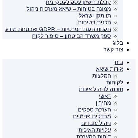
קבלת רישיון עסק לעסקי מזון
ממונה בטיחות – שיאא מערכות ניהול
תו תקן ישראלי
תכנית בטיחות
תקנות הגנת הפרטיות – GDPR ואבטחת מידע
ספק משרד הביטחון – סיפור לקוח
בלוג
צור קשר
בית
אודות שיאא
המלצות
לקוחות
תוכנה לניהול איכות
ראשי
מחירון
הערכת ספקים
מבדקים פנימיים
ניהול עובדים
עלויות האיכות
דוחות המערכת