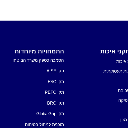
ני איכות
התמחויות מיוחדות
הסמכה כספק משרד הביטחון
איכות
תקן AISE
ות תעסוקתית
תקן FSC
ביבה
תקן PEFC
טיקה
תקן BRC
תקן GlobalGap
מזון
תוכנית לניהול בטיחות